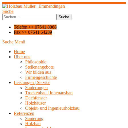
Suche
Telefon >> 07641 8068
Fax >> 07641 54289
Suche
Menü
Home
Über uns
Philosophie
Stellenangebote
Wir bilden aus
Firmengeschichte
Leistungen | Service
Sanierungen
Trockenbau | Innenausbau
Dachfenster
Holzhäuser
Objekt- und Ingenieurholzbau
Referenzen
Sanierung
Holzbau